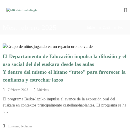
S
a
M
M
i
l
i
k
t
k
e
Mes:
febrero 2025
a
Inicio
2025
Feb
e
l
r
a
l
a
t
a
l
s
t
e
c
El Departamento de Educación impulsa la difusión y el
u
o
s
s
uso social del del euskara desde las aulas
n
E
k
t
Y dentro del mismo el hitano “tuteo” para favorecer la
u
a
e
l
confianza y estrechar lazos
s
n
t
k
e
i
17 febrero 2025
Mikelats
a
g
d
i
El programa Berba-lapiko impulsa el avance de la expresión oral del
l
o
e
euskara en contextos principalmente castellanohablantes. El programa se ha
t
n
[…]
e
B
i
g
l
,
Euskera
Noticias
i
b