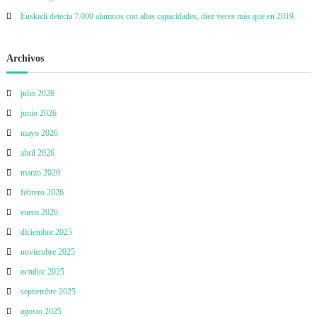
c
Euskadi detecta 7.000 alumnos con altas capacidades, diez veces más que en 2019
i
Archivos
ó
julio 2026
n
junio 2026
d
mayo 2026
abril 2026
e
marzo 2026
e
febrero 2026
enero 2026
n
diciembre 2025
noviembre 2025
t
octubre 2025
r
septiembre 2025
agosto 2025