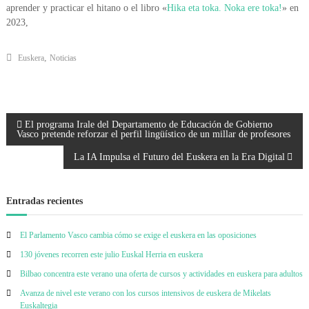
aprender y practicar el hitano o el libro «
Hika eta toka. Noka ere toka!
» en
2023,
,
Euskera
Noticias
N
El programa Irale del Departamento de Educación de Gobierno
Vasco pretende reforzar el perfil lingüístico de un millar de profesores
a
La IA Impulsa el Futuro del Euskera en la Era Digital
v
Entradas recientes
e
El Parlamento Vasco cambia cómo se exige el euskera en las oposiciones
g
130 jóvenes recorren este julio Euskal Herria en euskera
Bilbao concentra este verano una oferta de cursos y actividades en euskera para adultos
a
Avanza de nivel este verano con los cursos intensivos de euskera de Mikelats
Euskaltegia