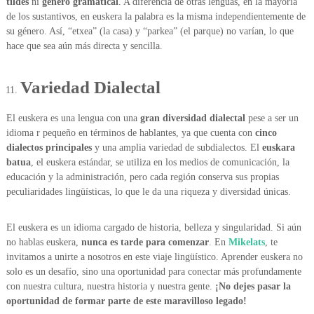
tildes
ni
género gramatical
. A diferencia de otras lenguas, en la mayoría
de los sustantivos, en euskera la palabra es la misma independientemente de
su género. Así, “etxea” (la casa) y “parkea” (el parque) no varían, lo que
hace que sea aún más directa y sencilla.
Variedad Dialectal
El euskera es una lengua con una
gran diversidad dialectal
pese a ser un
idioma r pequeño en términos de hablantes, ya que cuenta con
cinco
dialectos principales
y una amplia variedad de subdialectos. El
euskara
batua
, el euskera estándar, se utiliza en los medios de comunicación, la
educación y la administración, pero cada región conserva sus propias
peculiaridades lingüísticas, lo que le da una riqueza y diversidad únicas.
El euskera es un idioma cargado de historia, belleza y singularidad. Si aún
no hablas euskera,
nunca es tarde para comenzar
. En
Mikelats
, te
invitamos a unirte a nosotros en este viaje lingüístico. Aprender euskera no
solo es un desafío, sino una oportunidad para conectar más profundamente
con nuestra cultura, nuestra historia y nuestra gente.
¡No dejes pasar la
oportunidad de formar parte de este maravilloso legado!