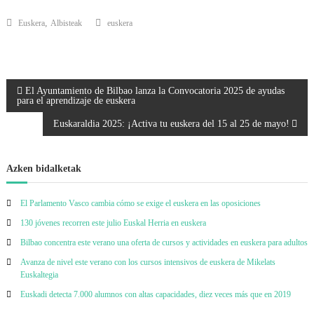
,
Euskera
Albisteak
euskera
B
El Ayuntamiento de Bilbao lanza la Convocatoria 2025 de ayudas
para el aprendizaje de euskera
i
Euskaraldia 2025: ¡Activa tu euskera del 15 al 25 de mayo!
d
Azken bidalketak
a
El Parlamento Vasco cambia cómo se exige el euskera en las oposiciones
l
130 jóvenes recorren este julio Euskal Herria en euskera
Bilbao concentra este verano una oferta de cursos y actividades en euskera para adultos
k
Avanza de nivel este verano con los cursos intensivos de euskera de Mikelats
Euskaltegia
e
Euskadi detecta 7.000 alumnos con altas capacidades, diez veces más que en 2019