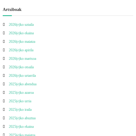
t
Artxiboak
e
2026(e)ko uztaila
t
2026(e)ko ekaina
a
2026(e)ko maiatza
2026(e)ko apirila
n
2026(e)ko martxoa
z
2026(e)ko otsaila
2026(e)ko urtarrila
e
2025(e)ko abendua
2025(e)ko azaroa
h
2025(e)ko urria
a
2025(e)ko iraila
2025(e)ko abuztua
r
2025(e)ko ekaina
2025(e)ko maiatza