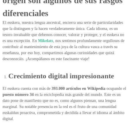
origen son algunos de sus rasgos
a
e
c
diferenciales
i
a
El euskera, nuestra lengua ancestral, encierra una serie de particularidades
l
que la distinguen y la hacen verdaderamente única. Cada idioma, es un
i
tesoro invaluable que debemos conocer, valorar y proteger, y el euskera no
s
es una excepción. En
Mikelats
, nos sentimos profundamente orgullosos de
t
a
contribuir al mantenimiento de esta joya de la cultura vasca a través su
e
enseñanza, por eso hoy, compartimos algunas curiosidades que quizá
n
desconozcáis. ¡Acompáñanos en este fascinante viaje!
e
u
s
Crecimiento digital impresionante
k
a
l
El euskera cuenta con más de
393.000 artículos en Wikipedia
ocupando el
t
puesto número 34
en la enciclopedia más grande del mundo. Este es un
e
dato pone de manifiesto que no es, como algunos piensan, una lengua
g
marginal. Su notable presencia en la red es el fruto de una comunidad
i
euskaldun proactiva, comprometida y decidida a llevar el idioma al ámbito
B
digital.
i
l