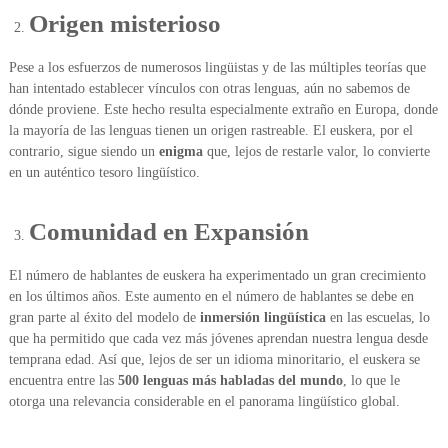
b
Origen misterioso
a
o
Pese a los esfuerzos de numerosos lingüistas y de las múltiples teorías que
han intentado establecer vínculos con otras lenguas, aún no sabemos de
dónde proviene. Este hecho resulta especialmente extraño en Europa, donde
la mayoría de las lenguas tienen un origen rastreable. El euskera, por el
contrario, sigue siendo un
enigma
que, lejos de restarle valor, lo convierte
en un auténtico tesoro lingüístico.
Comunidad en Expansión
El número de hablantes de euskera ha experimentado un gran crecimiento
en los últimos años. Este aumento en el número de hablantes se debe en
gran parte al éxito del modelo de
inmersión lingüística
en las escuelas, lo
que ha permitido que cada vez más jóvenes aprendan nuestra lengua desde
temprana edad. Así que, lejos de ser un idioma minoritario, el euskera se
encuentra entre las
500 lenguas más habladas del mundo
, lo que le
otorga una relevancia considerable en el panorama lingüístico global.