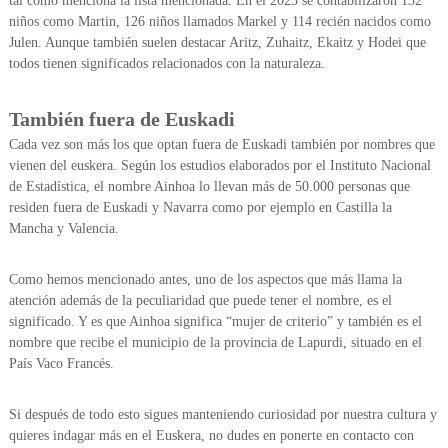
tal como menciona la lista mencionada. En el 2023 se contabilizaron 132
b
a
niños como Martin, 126 niños llamados Markel y 114 recién nacidos como
o
Julen. Aunque también suelen destacar Aritz, Zuhaitz, Ekaitz y Hodei que
todos tienen significados relacionados con la naturaleza.
También fuera de Euskadi
Cada vez son más los que optan fuera de Euskadi también por nombres que
vienen del euskera. Según los estudios elaborados por el Instituto Nacional
de Estadística, el nombre Ainhoa lo llevan más de 50.000 personas que
residen fuera de Euskadi y Navarra como por ejemplo en Castilla la
Mancha y Valencia.
Como hemos mencionado antes, uno de los aspectos que más llama la
atención además de la peculiaridad que puede tener el nombre, es el
significado. Y es que Ainhoa significa “mujer de criterio” y también es el
nombre que recibe el municipio de la provincia de Lapurdi, situado en el
País Vaco Francés.
Si después de todo esto sigues manteniendo curiosidad por nuestra cultura y
quieres indagar más en el Euskera, no dudes en ponerte en contacto con