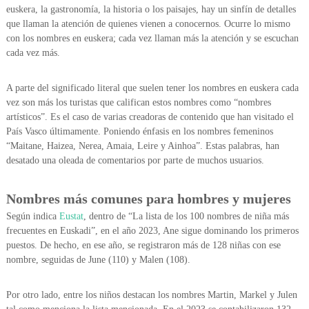
euskera, la gastronomía, la historia o los paisajes, hay un sinfín de detalles
a
e
que llaman la atención de quienes vienen a conocernos. Ocurre lo mismo
c
i
con los nombres en euskera; cada vez llaman más la atención y se escuchan
a
cada vez más.
l
i
s
A parte del significado literal que suelen tener los nombres en euskera cada
t
vez son más los turistas que califican estos nombres como “nombres
a
artísticos”. Es el caso de varias creadoras de contenido que han visitado el
e
País Vasco últimamente. Poniendo énfasis en los nombres femeninos
n
“Maitane, Haizea, Nerea, Amaia, Leire y Ainhoa”. Estas palabras, han
e
desatado una oleada de comentarios por parte de muchos usuarios.
u
s
k
Nombres más comunes para hombres y mujeres
a
l
Según indica
Eustat
, dentro de “La lista de los 100 nombres de niña más
t
frecuentes en Euskadi”, en el año 2023, Ane sigue dominando los primeros
e
puestos. De hecho, en ese año, se registraron más de 128 niñas con ese
g
nombre, seguidas de June (110) y Malen (108).
i
B
i
Por otro lado, entre los niños destacan los nombres Martin, Markel y Julen
l