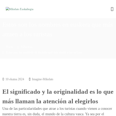
S
k
M
M
i
i
i
k
p
k
e
Estos son los nombres en euskera que más
t
e
l
o
a
atraen a los turistas
l
c
t
a
o
s
t
e
n
Home
Albisteak
u
t
s
Estos son los nombres en euskera que más atraen a los turistas
s
e
E
k
n
u
a
t
l
s
t
k
e
10 ekaina 2024
Imagine-Mikelats
a
g
i
l
El significado y la originalidad es lo que
a
t
e
más llaman la atención al elegirlos
e
s
e
g
Una de las particularidades que atrae a los turistas cuando vienen a conocer
s
nuestra tierra es, sin duda, el mundo de la cultura vasca. Ya sea por el
i
p