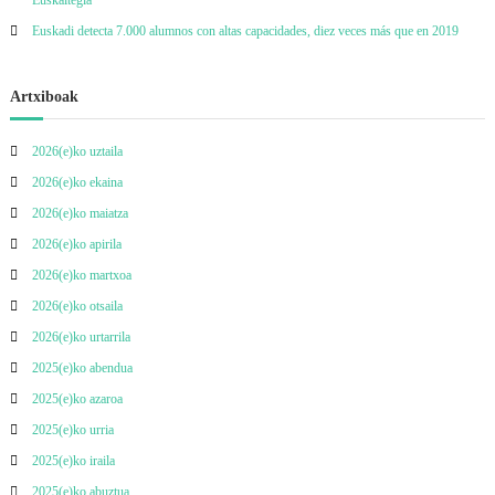
Euskaltegia
e
Euskadi detecta 7.000 alumnos con altas capacidades, diez veces más que en 2019
t
Artxiboak
e
2026(e)ko uztaila
t
2026(e)ko ekaina
2026(e)ko maiatza
a
2026(e)ko apirila
n
2026(e)ko martxoa
2026(e)ko otsaila
z
2026(e)ko urtarrila
e
2025(e)ko abendua
2025(e)ko azaroa
h
2025(e)ko urria
2025(e)ko iraila
a
2025(e)ko abuztua