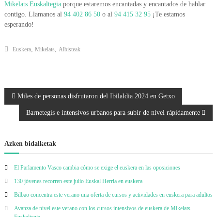
Mikelats Euskaltegia
porque estaremos encantadas y encantados de hablar
contigo. Llamanos al
94 402 86 50
o al
94 415 32 95
¡Te estamos
esperando!
,
,
Euskera
Mikelats
Albisteak
B
Miles de personas disfrutaron del Ibilaldia 2024 en Getxo
Barnetegis e intensivos urbanos para subir de nivel rápidamente
i
d
Azken bidalketak
a
El Parlamento Vasco cambia cómo se exige el euskera en las oposiciones
l
130 jóvenes recorren este julio Euskal Herria en euskera
Bilbao concentra este verano una oferta de cursos y actividades en euskera para adultos
k
Avanza de nivel este verano con los cursos intensivos de euskera de Mikelats