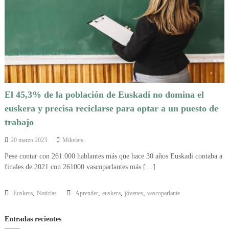
a
a
o
El 45,3% de la población de Euskadi no domina el
euskera y precisa reciclarse para optar a un puesto de
trabajo
20 marzo 2023
Mikelats
Pese contar con 261.000 hablantes más que hace 30 años Euskadi contaba a
finales de 2021 con 261000 vascoparlantes más […]
,
,
,
,
Euskera
Noticias
Aprender
euskera
jóvenes
vascoparlante
Entradas recientes