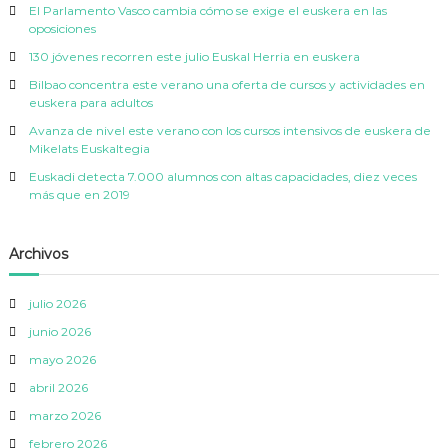
El Parlamento Vasco cambia cómo se exige el euskera en las
a
a
oposiciones
o
130 jóvenes recorren este julio Euskal Herria en euskera
Bilbao concentra este verano una oferta de cursos y actividades en
euskera para adultos
Avanza de nivel este verano con los cursos intensivos de euskera de
Mikelats Euskaltegia
Euskadi detecta 7.000 alumnos con altas capacidades, diez veces
más que en 2019
Archivos
julio 2026
junio 2026
mayo 2026
abril 2026
marzo 2026
febrero 2026