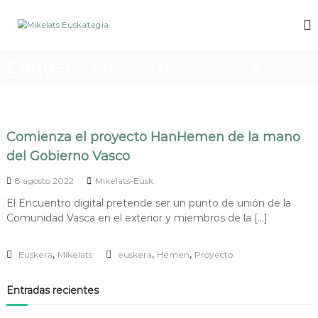
S
a
M
M
l
i
i
k
t
k
Etiqueta:
Proyecto
e
a
Inicio
Proyecto
e
l
r
a
l
a
t
a
l
s
c
t
e
Comienza el proyecto HanHemen de la mano
u
o
s
s
del Gobierno Vasco
n
E
k
t
u
a
8 agosto 2022
Mikelats-Eusk
e
l
s
n
El Encuentro digital pretende ser un punto de unión de la
t
k
i
e
Comunidad Vasca en el exterior y miembros de la […]
a
g
d
i
o
l
,
,
,
e
Euskera
Mikelats
euskera
Hemen
Proyecto
t
n
e
B
Entradas recientes
i
g
l
i
b