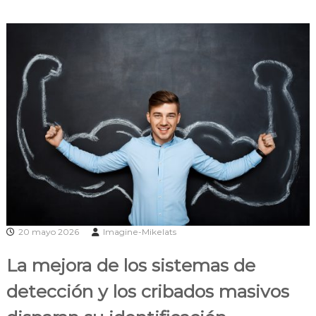
a
a
o
20 mayo 2026
Imagine-Mikelats
La mejora de los sistemas de
detección y los cribados masivos