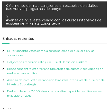
N
Aumento de matriculaciones en escuelas de adultos
tras nuevos programas de apoyo
a
Avanza de nivel este verano con los cursos intensivos de
euskera de Mikelats Euskaltegia
v
e
Entradas recientes
g
El Parlamento Vasco cambia cómo se exige el euskera en las
oposiciones
a
130 jóvenes recorren este julio Euskal Herria en euskera
Bilbao concentra este verano una oferta de cursos y actividades en
c
euskera para adultos
Avanza de nivel este verano con los cursos intensivos de euskera de
i
Mikelats Euskaltegia
Euskadi detecta 7.000 alumnos con altas capacidades, diez veces
ó
más que en 2019
n