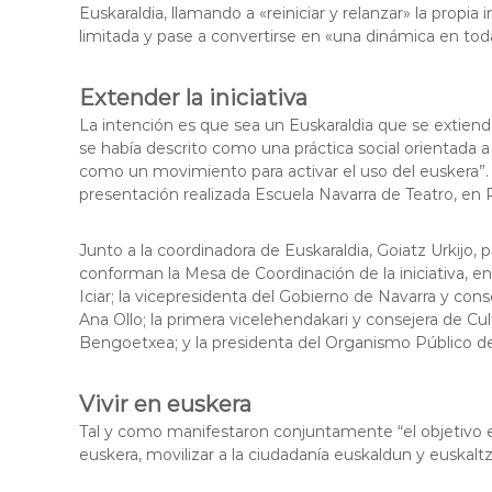
i
Euskaraldia, llamando a «reiniciar y relanzar» la propia 
l
limitada y pase a convertirse en «una dinámica en tod
b
a
Extender la iniciativa
o
La intención es que sea un Euskaraldia que se extiend
se había descrito como una práctica social orientada a
como un movimiento para activar el uso del euskera”. 
presentación realizada Escuela Navarra de Teatro, en
Junto a la coordinadora de Euskaraldia, Goiatz Urkijo, 
conforman la Mesa de Coordinación de la iniciativa, en
Iciar; la vicepresidenta del Gobierno de Navarra y con
Ana Ollo; la primera vicelehendakari y consejera de Cul
Bengoetxea; y la presidenta del Organismo Público d
Vivir en euskera
Tal y como manifestaron conjuntamente “el objetivo 
euskera, movilizar a la ciudadanía euskaldun y euskaltza