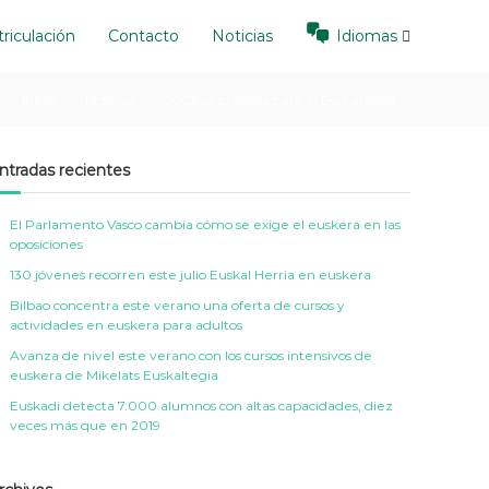
riculación
Contacto
Noticias
Idiomas
Inicio
Noticias
2025 se prepara para el Euskaraldia
ntradas recientes
El Parlamento Vasco cambia cómo se exige el euskera en las
oposiciones
130 jóvenes recorren este julio Euskal Herria en euskera
Bilbao concentra este verano una oferta de cursos y
actividades en euskera para adultos
Avanza de nivel este verano con los cursos intensivos de
euskera de Mikelats Euskaltegia
Euskadi detecta 7.000 alumnos con altas capacidades, diez
veces más que en 2019