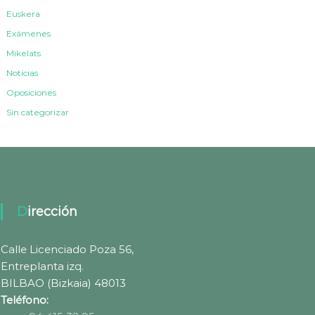
Euskera
Exámenes
Mikelats
Noticias
Oposiciones
Sin categorizar
Dirección
Calle Licenciado Poza 56,
Entreplanta izq.
BILBAO (Bizkaia) 48013
Teléfono: