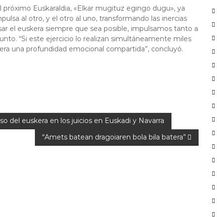
l próximo Euskaraldia, «Elkar mugituz egingo dugu», ya
pulsa al otro, y el otro al uno, transformando las inercias
 usar el euskera siempre que sea posible, impulsamos tanto a
nto. “Si este ejercicio lo realizan simultáneamente miles
nera una profundidad emocional compartida”, concluyó.
so del euskera en los juicios en Euskadi y Navarra
“Amets batean dragoiaren bola bila batera”