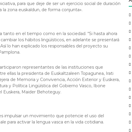
A
iniciativa, para que deje de ser un ejercicio social de duración
a la zona euskaldun, de forma conjunta».
a tanto en el tiempo como en la sociedad. “Si hasta ahora
 cambiar los hábitos lingüísticos, en adelante se presentará
Así lo han explicado los responsables del proyecto su
 Pamplona.
participaron representantes de las instituciones que
tre ellas la presidenta de Euskaltzaleen Topagunea, Irati
sejera de Memoria y Convivencia, Acción Exterior y Euskera,
tura y Política Lingüística del Gobierno Vasco, Ibone
el Euskera, Maider Behoteguy.
es impulsar un movimiento que potencie el uso del
le para activar la lengua vasca en la vida cotidiana.