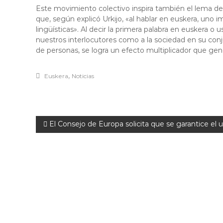
Este movimiento colectivo inspira también el lema de
que, según explicó Urkijo, «al hablar en euskera, uno im
lingüísticas». Al decir la primera palabra en euskera o
nuestros interlocutores como a la sociedad en su conju
de personas, se logra un efecto multiplicador que ge
,
Euskera
Noticias
N
El Consejo de Europa solicita que se garantice el u
a
v
e
g