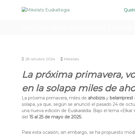
S
M
M
a
Quié
i
i
l
k
k
t
e
e
2025 se prepara para el Euskara
a
l
l
r
a
a
a
t
t
l
s
c
s
e
28 octubre 2024
Mikelats
o
E
u
n
s
u
La próxima primavera, vo
t
k
s
e
a
k
n
en la solapa miles de ahob
l
a
i
t
l
d
La próxima primavera, miles de
ahobizis
y
belarriprest
e
o
t
solapa, ya que, según se anunció el pasado 24 de octu
g
una nueva edición de Euskaraldia. Bajo el lema «Elkar
e
i
del
15 al 25 de mayo de 2025
.
e
g
n
i
B
Para esta ocasión, sin embargo, se ha propuesto modif
a